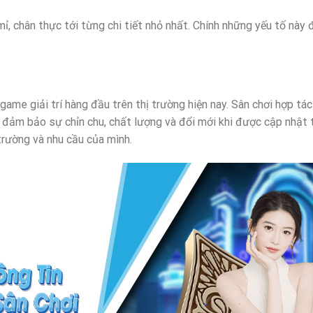
ỉ, chân thực tới từng chi tiết nhỏ nhất. Chính những yếu tố này
a game giải trí hàng đầu trên thị trường hiện nay. Sân chơi hợp tá
đều đảm bảo sự chỉn chu, chất lượng và đổi mới khi được cập nhật
rường và nhu cầu của mình.