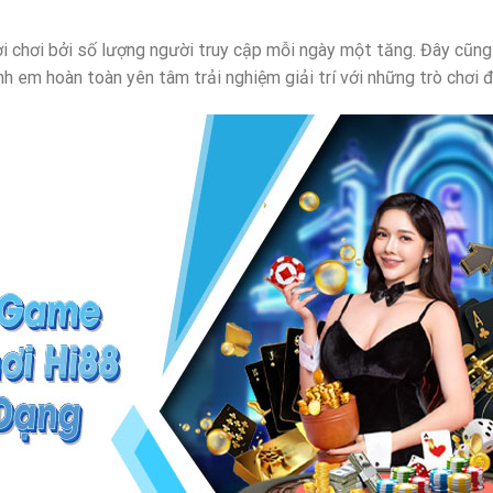
ời chơi bởi số lượng người truy cập mỗi ngày một tăng. Đây cũng 
 anh em hoàn toàn yên tâm trải nghiệm giải trí với những trò chơ