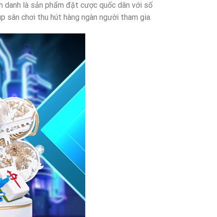
nh danh là sản phẩm đặt cược quốc dân với số
p sân chơi thu hút hàng ngàn người tham gia.