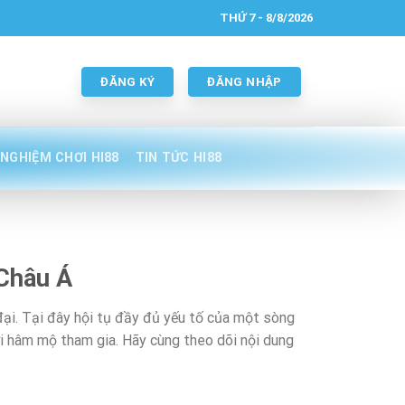
THỨ 7 - 8/8/2026
ĐĂNG KÝ
ĐĂNG NHẬP
 NGHIỆM CHƠI HI88
TIN TỨC HI88
 Châu Á
đại. Tại đây hội tụ đầy đủ yếu tố của một sòng
ời hâm mộ tham gia. Hãy cùng theo dõi nội dung