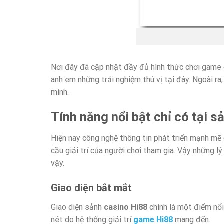
Nơi đây đã cập nhật đầy đủ hình thức chơi game 
anh em những trải nghiệm thú vị tại đây. Ngoài ra
mình.
Tính năng nổi bật chỉ có tại sả
Hiện nay công nghệ thông tin phát triển mạnh mẽ g
cầu giải trí của người chơi tham gia. Vậy những 
vậy.
Giao diện bắt mắt
Giao diện sảnh
casino Hi88
chính là một điểm nổi
nét do hệ thống giải trí
game Hi88
mang đến.