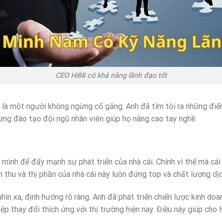
CEO Hi88 có khả năng lãnh đạo tốt
n là một người không ngừng cố gắng. Anh đã tìm tòi ra những đ
gừng đào tạo đội ngũ nhân viên giúp họ nâng cao tay nghề.
mình để đẩy mạnh sự phát triển của nhà cái. Chính vì thế mà cá
 thu và thị phần của nhà cái này luôn đứng top và chất lượng dị
ìn xa, định hướng rõ ràng. Anh đã phát triển chiến lược kinh doa
 thay đổi thích ứng với thị trường hiện nay. Điều này giúp cho HI