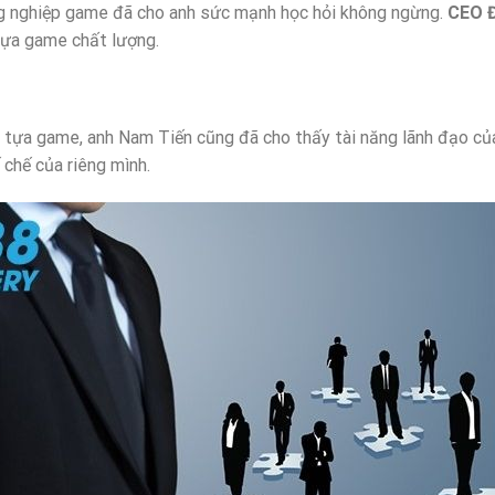
ng nghiệp game đã cho anh sức mạnh học hỏi không ngừng.
CEO Đ
tựa game chất lượng.
tựa game, anh Nam Tiến cũng đã cho thấy tài năng lãnh đạo của
 chế của riêng mình.