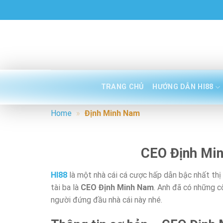
Bỏ
qua
nội
dung
TRANG CHỦ
HƯỚNG DẪN HI88
Home
»
Định Minh Nam
CEO Định Min
HI88
là một nhà cái cá cược hấp dẫn bậc nhất thị 
tài ba là
CEO Định Minh Nam
. Anh đã có những c
người đứng đầu nhà cái này nhé.