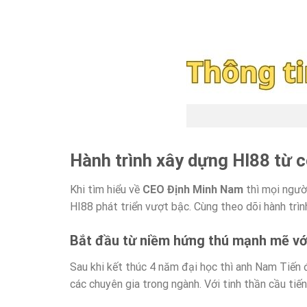
Hành trình xây dựng HI88 từ c
Khi tìm hiểu về
CEO Định Minh Nam
thì mọi người
HI88 phát triển vượt bậc. Cùng theo dõi hành trìn
Bắt đầu từ niềm hứng thú mạnh mẽ v
Sau khi kết thúc 4 năm đại học thì anh Nam Tiến đ
các chuyên gia trong ngành. Với tinh thần cầu tiến