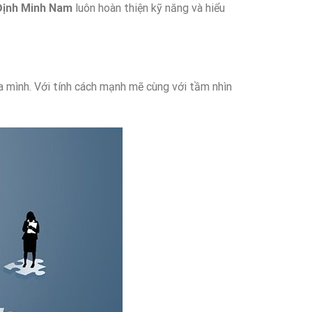
ịnh Minh Nam
luôn hoàn thiện kỹ năng và hiểu
 mình. Với tính cách mạnh mẽ cùng với tầm nhìn