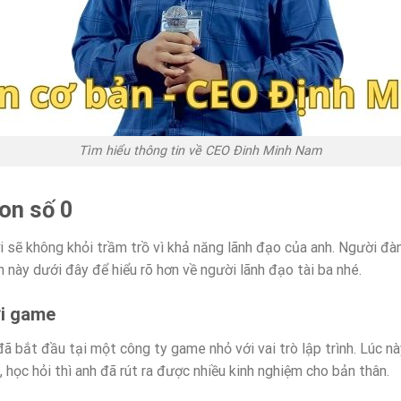
Tìm hiểu thông tin về CEO Đinh Minh Nam
on số 0
 sẽ không khỏi trầm trồ vì khả năng lãnh đạo của anh. Người đàn
h này dưới đây để hiểu rõ hơn về người lãnh đạo tài ba nhé.
ới game
ã bắt đầu tại một công ty game nhỏ với vai trò lập trình. Lúc này
, học hỏi thì anh đã rút ra được nhiều kinh nghiệm cho bản thân.