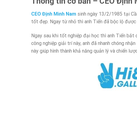
Thông tin cơ bản – CEO Định
CEO Định Minh Nam
sinh ngày 13/2/1985 tại Cần
tốt đẹp. Ngay từ nhỏ thì anh Tiến đã bộc lộ được
Ngay sau khi tốt nghiệp đại học thì anh Tiến bắt 
công nghiệp giải trí này, anh đã nhanh chóng nhận
này giúp hình thành khả năng quản lý và chiến lượ