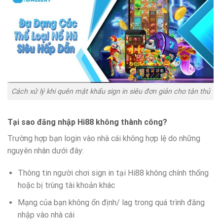
Cách xử lý khi quên mật khẩu sign in siêu đơn giản cho tân thủ
Tại sao đăng nhập Hi88 không thành công?
Trường hợp bạn login vào nhà cái không hợp lệ do những
nguyên nhân dưới đây:
Thông tin người chơi sign in tại Hi88 không chính thống
hoặc bị trùng tài khoản khác
Mạng của bạn không ổn định/ lag trong quá trình đăng
nhập vào nhà cái