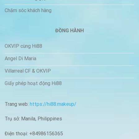
Chăm sóc khách hàng
ĐỒNG HÀNH
OKVIP cùng Hi88
Angel Di Maria
Villarreal CF & OKVIP
Giấy phép hoạt động Hi88
Trang web:
https://hi88.makeup/
Trụ sở: Manila, Philippines
Điện thoại: +84986156365