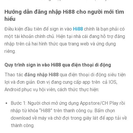
Hướng dẫn đăng nhập Hi88 cho người mới tìm
hiểu
Điều kiện đầu tiên để sign in vào
Hi88
chính là bạn phải có
một tài khoản chính chủ. Hiện tại nhà cái đang hỗ trợ đăng
nhập trên cả hai hình thức qua trang web và ứng dụng
riêng.
Quy trình sign in vào Hi88 qua điện thoại di động
Thao tác
đăng nhập Hi88
qua điện thoại di động siêu tiện
lợi và đơn giản. Đơn vị đang cung cấp app trên cả IOS,
Android phục vụ hội viên, cách thức thực hiện:
Bước 1: Người chơi mở ứng dụng Appstore/CH Play rồi
nhập từ khóa “Hi88” trên thanh công cụ. Bấm chọn
download về máy và chờ đợi trong giây lát để app tải về
thành công.