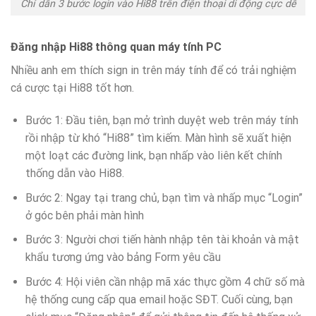
Chỉ dẫn 3 bước login vào Hi88 trên điện thoại di động cực dễ
Đăng nhập Hi88 thông quan máy tính PC
Nhiều anh em thích sign in trên máy tính để có trải nghiệm
cá cược tại Hi88 tốt hơn.
Bước 1: Đầu tiên, bạn mở trình duyệt web trên máy tính
rồi nhập từ khó “Hi88” tìm kiếm. Màn hình sẽ xuất hiện
một loạt các đường link, bạn nhấp vào liên kết chính
thống dẫn vào Hi88.
Bước 2: Ngay tại trang chủ, bạn tìm và nhấp mục “Login”
ở góc bên phải màn hình
Bước 3: Người chơi tiến hành nhập tên tài khoản và mật
khẩu tương ứng vào bảng Form yêu cầu
Bước 4: Hội viên cần nhập mã xác thực gồm 4 chữ số mà
hệ thống cung cấp qua email hoặc SĐT. Cuối cùng, bạn