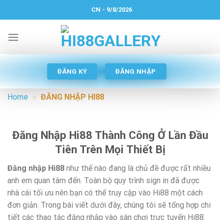
Bỏ
CN - 9/8/2026
qua
nội
dung
ĐĂNG KÝ
ĐĂNG NHẬP
Home
»
ĐĂNG NHẬP HI88
Đăng Nhập Hi88 Thành Công Ở Lần Đầu
Tiên Trên Mọi Thiết Bị
Đăng nhập Hi88
như thế nào đang là chủ đề được rất nhiều
anh em quan tâm đến. Toàn bộ quy trình sign in đã được
nhà cái tối ưu nên bạn có thể truy cập vào Hi88 một cách
đơn giản. Trong bài viết dưới đây, chúng tôi sẽ tổng hợp chi
tiết các thao tác đăng nhập vào sân chơi trực tuyến Hi88.