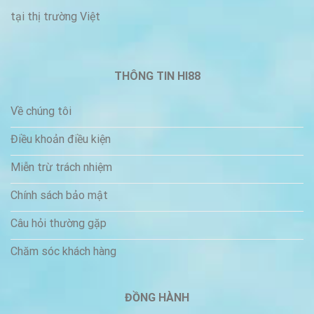
tại thị trường Việt
THÔNG TIN HI88
Về chúng tôi
Điều khoản điều kiện
Miễn trừ trách nhiệm
Chính sách bảo mật
Câu hỏi thường gặp
Chăm sóc khách hàng
ĐỒNG HÀNH