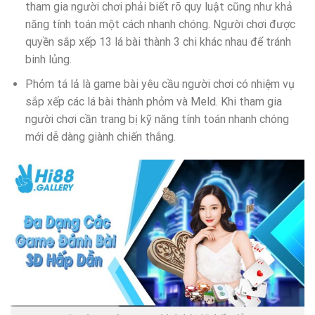
tham gia người chơi phải biết rõ quy luật cũng như khả
năng tính toán một cách nhanh chóng. Người chơi được
quyền sắp xếp 13 lá bài thành 3 chi khác nhau để tránh
binh lủng.
Phỏm tá lả là game bài yêu cầu người chơi có nhiệm vụ
sắp xếp các lá bài thành phỏm và Meld. Khi tham gia
người chơi cần trang bị kỹ năng tính toán nhanh chóng
mới dễ dàng giành chiến thắng.