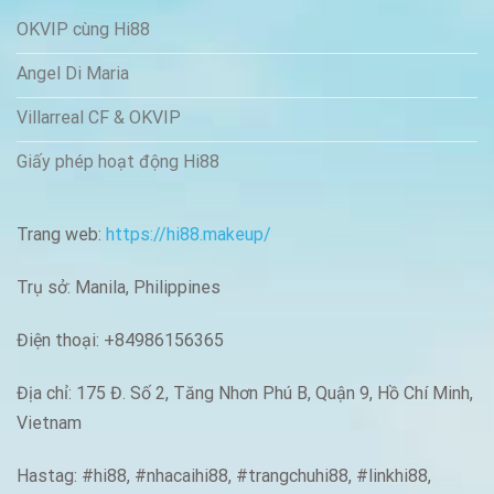
OKVIP cùng Hi88
Angel Di Maria
Villarreal CF & OKVIP
Giấy phép hoạt động Hi88
Trang web:
https://hi88.makeup/
Trụ sở: Manila, Philippines
Điện thoại: +84986156365
Địa chỉ: 175 Đ. Số 2, Tăng Nhơn Phú B, Quận 9, Hồ Chí Minh,
Vietnam
Hastag: #hi88, #nhacaihi88, #trangchuhi88, #linkhi88,