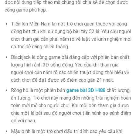
đọc nội dung tiếp theo mà chúng tôi chia sẻ để chọn được
cổng game phù hợp.
Tiến lên Miền Nam là một trò chơi quen thuộc với cộng
đồng bet thủ khi sử dụng bộ bài tây 52 lá. Yêu cầu người
chơi tham gia cần phải nắm rõ về luật và kinh nghiệm mới
có thể dễ dàng chiến thắng.
Blackjack là dòng game bài đẳng cấp với phiên bản chất
lượng hình ảnh 3D sống động. Yêu cầu khi tham gia
người chơi cần nắm rõ các chiến thuật đồng thời hiểu về
cách chơi để đạt được số điểm cao gần 21 nhất.
Rồng hổ là một phiên bản
game bài 3D Hi88
chất lượng,
ấn tượng. Trò chơi này mang đến những trải nghiệm hoàn
toàn mới mẻ cho người chơi. Khi mỗi bên tham gia được
chia một lá bài sau đó người chơi tiến hành so sánh điểm
số với nhau.
Mậu binh là một trò chơi đấu trí đỉnh cao yêu cầu khi