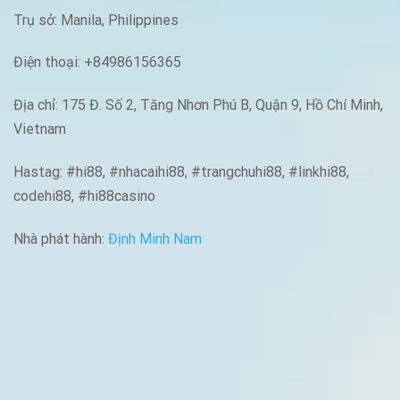
Trụ sở: Manila, Philippines
Điện thoại: +84986156365
Địa chỉ: 175 Đ. Số 2, Tăng Nhơn Phú B, Quận 9, Hồ Chí Minh,
Vietnam
Hastag: #hi88, #nhacaihi88, #trangchuhi88, #linkhi88,
codehi88, #hi88casino
Nhà phát hành:
Định Minh Nam