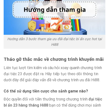
Hướng dẫn 3 bước tham gia ưu đãi đại tiệc bí ẩn cực hot tại
Hi88
Tháo gỡ thắc mắc về chương trình khuyến mãi
Liên tục lượt tìm kiếm và câu hỏi xoay quanh chương trình
đại tiệc 23 được đặt ra. Hãy tiếp tục theo dõi thông tin
dưới đây để giải đáp vấn đề về chương trình ưu đãi Hi88.
Có thể sử dụng tiền cược cho sảnh game nào?
Độc quyền đối với tiền thưởng trong chương trình
đại tiệc
bí ẩn 23 hàng tháng Hi88
bạn có thể dùng chơi mọi sảnh