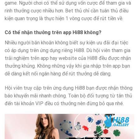
game. Người chơi có thể sử dụng vốn cược để tham gia và
rinh thưởng cược nhiều hơn. Bet thủ chỉ cần tuân thủ điều
kiện quan trọng là thực hiện 1 vòng cược để rút tiền về.
Có thể nhận thưởng trên app Hi88 không?
Nhiều người băn khoăn không biết sự kiện ưu đãi đại tiệc
có áp dụng trên ứng dụng riêng Hi88. Dù hội viên tham gia
trải nghiệm trên app hay website của Hi88 đều được nhận
thưởng khủng. Không những vậy khi gia nhập trên app bạn
dễ dàng kết nối ngân hàng để rút thưởng dễ dàng.
Hội viên truy cập trên ứng dụng Hi88 bạn được nhận thông
báo khuyến mãi nhanh chóng. Toàn bộ đối tượng từ tân thủ
đến tài khoản VIP đều có thưởng nên đừng bỏ qua nhé.