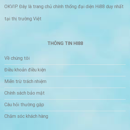
OKVIP. Đây là trang chủ chính thống đại diện Hi88 duy nhất
tại thị trường Việt
THÔNG TIN HI88
Về chúng tôi
Điều khoản điều kiện
Miễn trừ trách nhiệm
Chính sách bảo mật
Câu hỏi thường gặp
Chăm sóc khách hàng