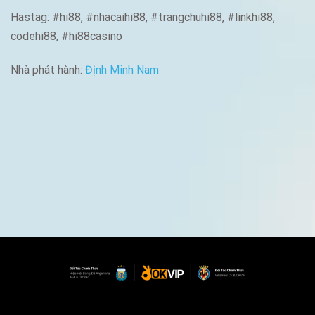
Hastag: #hi88, #nhacaihi88, #trangchuhi88, #linkhi88,
codehi88, #hi88casino
Nhà phát hành:
Định Minh Nam