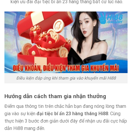
kiện ưu đãi đại tiệc bí ẩn 23 hàng tháng bất cứ lúc nào.
Điều kiện đáp ứng khi tham gia vào khuyến mãi Hi88
Hướng dẫn cách tham gia nhận thưởng
Điểm qua thông tin trên chắc hẳn bạn đang nóng lòng tham
gia vào sự kiện
đại tiệc bí ẩn 23 hàng tháng Hi88
. Cùng
thực hiện 3 bước đơn giản dưới đây để nhận ưu đãi cực hấp
dẫn Hi88 mang đến.