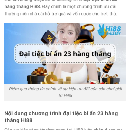
hàng tháng Hi88.
Đây chính là một chương trình ưu đãi
thường niên nhà cái hỗ trợ quà và vốn cược cho bet thủ.
Điểm qua thông tin chính về sự kiện ưu đãi của sân chơi giải
trí Hi88
Nội dung chương trình đại tiệc bí ẩn 23 hàng
tháng Hi88