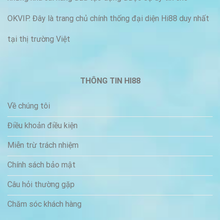
OKVIP. Đây là trang chủ chính thống đại diện Hi88 duy nhất
tại thị trường Việt
THÔNG TIN HI88
Về chúng tôi
Điều khoản điều kiện
Miễn trừ trách nhiệm
Chính sách bảo mật
Câu hỏi thường gặp
Chăm sóc khách hàng