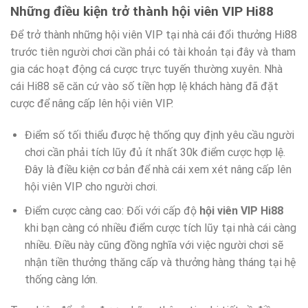
Những điều kiện trở thành hội viên VIP Hi88
Để trở thành những hội viên VIP tại nhà cái đổi thưởng Hi88
trước tiên người chơi cần phải có tài khoản tại đây và tham
gia các hoạt động cá cược trực tuyến thường xuyên. Nhà
cái Hi88 sẽ căn cứ vào số tiền hợp lệ khách hàng đã đặt
cược để nâng cấp lên hội viên VIP.
Điểm số tối thiểu được hệ thống quy định yêu cầu người
chơi cần phải tích lũy đủ ít nhất 30k điểm cược hợp lệ.
Đây là điều kiện cơ bản để nhà cái xem xét nâng cấp lên
hội viên VIP cho người chơi.
Điểm cược càng cao: Đối với cấp độ
hội viên VIP Hi88
khi bạn càng có nhiều điểm cược tích lũy tại nhà cái càng
nhiều. Điều này cũng đồng nghĩa với việc người chơi sẽ
nhận tiền thưởng thăng cấp và thưởng hàng tháng tại hệ
thống càng lớn.