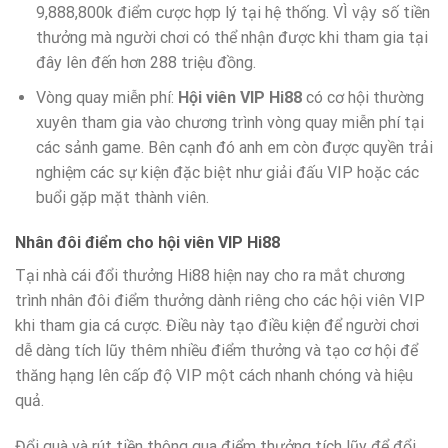
9,888,800k điểm cược hợp lý tại hệ thống. VÌ vậy số tiền
thưởng mà người chơi có thể nhận được khi tham gia tại
đây lên đến hơn 288 triệu đồng.
Vòng quay miễn phí:
Hội viên VIP Hi88
có cơ hội thường
xuyên tham gia vào chương trình vòng quay miễn phí tại
các sảnh game. Bên cạnh đó anh em còn được quyền trải
nghiệm các sự kiện đặc biệt như giải đấu VIP hoặc các
buổi gặp mặt thành viên.
Nhân đôi điểm cho hội viên VIP Hi88
Tại nhà cái đổi thưởng Hi88 hiện nay cho ra mắt chương
trình nhân đôi điểm thưởng dành riêng cho các hội viên VIP
khi tham gia cá cược. Điều này tạo điều kiện để người chơi
dễ dàng tích lũy thêm nhiều điểm thưởng và tạo cơ hội để
thăng hạng lên cấp độ VIP một cách nhanh chóng và hiệu
quả.
Đổi quà và rút tiền thông qua điểm thưởng tích lũy để đổi