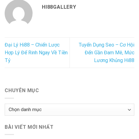
HI88GALLERY
Đại Lý Hi88 – Chiến Lược
Tuyển Dụng Seo – Cơ Hội
Hợp Lý Để Rinh Ngay Về Tiền
Đến Gần Đam Mê, Mức
Tỷ
Lương Khủng Hi88
CHUYÊN MỤC
CHUYÊN
MỤC
BÀI VIẾT MỚI NHẤT