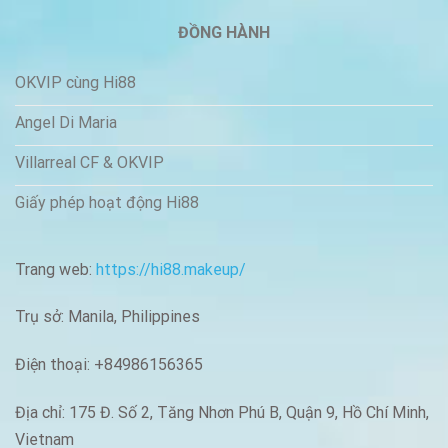
ĐỒNG HÀNH
OKVIP cùng Hi88
Angel Di Maria
Villarreal CF & OKVIP
Giấy phép hoạt động Hi88
Trang web:
https://hi88.makeup/
Trụ sở: Manila, Philippines
Điện thoại: +84986156365
Địa chỉ: 175 Đ. Số 2, Tăng Nhơn Phú B, Quận 9, Hồ Chí Minh,
Vietnam