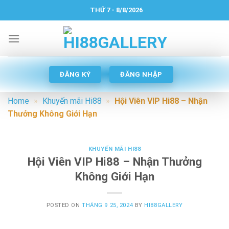
Bỏ
THỨ 7 - 8/8/2026
qua
nội
dung
ĐĂNG KÝ
ĐĂNG NHẬP
Home
»
Khuyến mãi Hi88
»
Hội Viên VIP Hi88 – Nhận
Thưởng Không Giới Hạn
KHUYẾN MÃI HI88
Hội Viên VIP Hi88 – Nhận Thưởng
Không Giới Hạn
POSTED ON
THÁNG 9 25, 2024
BY
HI88GALLERY