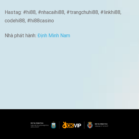
Hastag: #hi88, #nhacaihi88, #trangchuhi88, #linkhi88,
codehi88, #hi88casino
Nhà phát hành:
Định Minh Nam