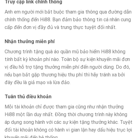
Truy cập link chính thống
Anh em người mới bắt buộc tham gia thông qua đường dẫn
chính thống đến Hi88. Bạn đảm bảo thông tin cá nhân cung
cấp đến đơn vị đầy đủ và trung thực tuyệt đối nhất.
Nhận thưởng miễn phí
Chương trình tặng quà áo quần mũ bảo hiểm Hi88 không
tính bất kỳ khoản phí nào. Toàn bộ sự kiện khuyến mãi đơn
vị đều hỗ trợ tặng thưởng miễn phí đến người dùng. Do đó,
nếu bạn bắt gặp thương hiệu thu phí thì hãy tránh xa bởi
đây đều là giả mạo và lừa đảo.
Tuân thủ điều khoản
Mỗi tài khoản chỉ được tham gia cũng như nhận thưởng
Hi88 một lần duy nhất. Đồng thời chương trình này không
áp dụng song hành với các sự kiện tặng thưởng khác. Tuyệt
đối tài khoản không có hành vi gian lận hay dấu hiệu trục lợi
khuyến mãi đến hệ thống.