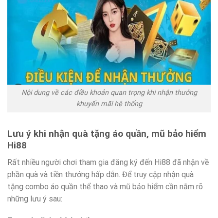
Nội dung về các điều khoản quan trọng khi nhận thưởng
khuyến mãi hệ thống
Lưu ý khi nhận quà tặng áo quần, mũ bảo hiểm
Hi88
Rất nhiều người chơi tham gia đăng ký đến Hi88 đã nhận về
phần quà và tiền thưởng hấp dẫn. Để truy cập nhận quà
tặng combo áo quần thể thao và mũ bảo hiểm cần nắm rõ
những lưu ý sau: