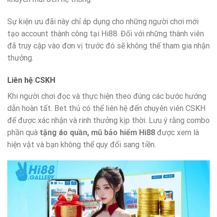
Sự kiện ưu đãi này chỉ áp dụng cho những người chơi mới
tạo account thành công tại Hi88. Đối với những thành viên
đã truy cập vào đơn vị trước đó sẽ không thể tham gia nhận
thưởng.
Liên hệ CSKH
Khi người chơi đọc và thực hiện theo đúng các bước hướng
dẫn hoàn tất. Bet thủ có thể liên hệ đến chuyên viên CSKH
để được xác nhận và rinh thưởng kịp thời. Lưu ý rằng combo
phần quà
tặng áo quần, mũ bảo hiểm Hi88
được xem là
hiện vật và bạn không thể quy đổi sang tiền.