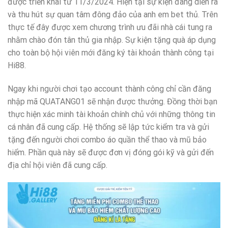
được triển khai từ 11/3/2024. Hiện tại sự kiện đang diễn ra
và thu hút sự quan tâm đông đảo của anh em bet thủ. Trên
thực tế đây được xem chương trình ưu đãi nhà cái tung ra
nhằm chào đón tân thủ gia nhập. Sự kiện tặng quà áp dụng
cho toàn bộ hội viên mới đăng ký tài khoản thành công tại
Hi88.
Ngay khi người chơi tạo account thành công chỉ cần đăng
nhập mã QUATANG01 sẽ nhận được thưởng. Đồng thời bạn
thực hiện xác minh tài khoản chính chủ với những thông tin
cá nhân đã cung cấp. Hệ thống sẽ lập tức kiểm tra và gửi
tặng đến người chơi combo áo quần thể thao và mũ bảo
hiểm. Phần quà này sẽ được đơn vị đóng gói kỹ và gửi đến
địa chỉ hội viên đã cung cấp.