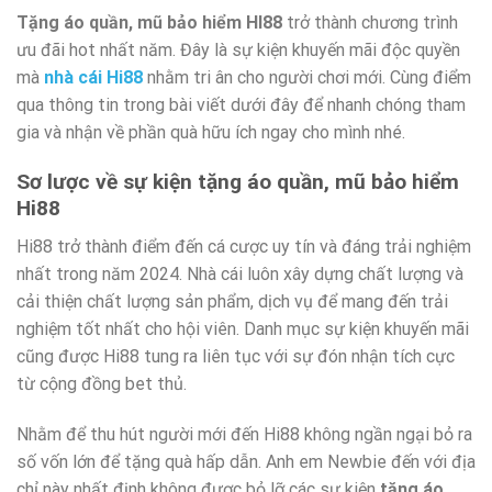
Tặng áo quần, mũ bảo hiểm HI88
trở thành chương trình
ưu đãi hot nhất năm. Đây là sự kiện khuyến mãi độc quyền
mà
nhà cái Hi88
nhằm tri ân cho người chơi mới. Cùng điểm
qua thông tin trong bài viết dưới đây để nhanh chóng tham
gia và nhận về phần quà hữu ích ngay cho mình nhé.
Sơ lược về sự kiện tặng áo quần, mũ bảo hiểm
Hi88
Hi88 trở thành điểm đến cá cược uy tín và đáng trải nghiệm
nhất trong năm 2024. Nhà cái luôn xây dựng chất lượng và
cải thiện chất lượng sản phẩm, dịch vụ để mang đến trải
nghiệm tốt nhất cho hội viên. Danh mục sự kiện khuyến mãi
cũng được Hi88 tung ra liên tục với sự đón nhận tích cực
từ cộng đồng bet thủ.
Nhằm để thu hút người mới đến Hi88 không ngần ngại bỏ ra
số vốn lớn để tặng quà hấp dẫn. Anh em Newbie đến với địa
chỉ này nhất định không được bỏ lỡ các sự kiện
tặng áo