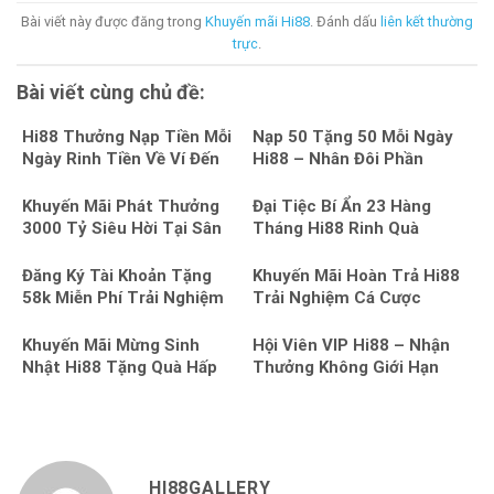
Bài viết này được đăng trong
Khuyến mãi Hi88
. Đánh dấu
liên kết thường
trực
.
Bài viết cùng chủ đề:
Hi88 Thưởng Nạp Tiền Mỗi
Nạp 50 Tặng 50 Mỗi Ngày
Ngày Rinh Tiền Về Ví Đến
Hi88 – Nhân Đôi Phần
88.888.000
Thưởng Mỗi Ngày
Khuyến Mãi Phát Thưởng
Đại Tiệc Bí Ẩn 23 Hàng
3000 Tỷ Siêu Hời Tại Sân
Tháng Hi88 Rinh Quà
Chơi Hi88
Thưởng Khủng
Đăng Ký Tài Khoản Tặng
Khuyến Mãi Hoàn Trả Hi88
58k Miễn Phí Trải Nghiệm
Trải Nghiệm Cá Cược
Tại Hi88
Không Lo Về Vốn
Khuyến Mãi Mừng Sinh
Hội Viên VIP Hi88 – Nhận
Nhật Hi88 Tặng Quà Hấp
Thưởng Không Giới Hạn
Dẫn Năm 2024
HI88GALLERY