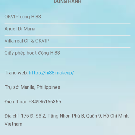
ĐỒNG HÀNH
OKVIP cùng Hi88
Angel Di Maria
Villarreal CF & OKVIP
Giấy phép hoạt động Hi88
Trang web:
https://hi88.makeup/
Trụ sở: Manila, Philippines
Điện thoại: +84986156365
Địa chỉ: 175 Đ. Số 2, Tăng Nhơn Phú B, Quận 9, Hồ Chí Minh,
Vietnam