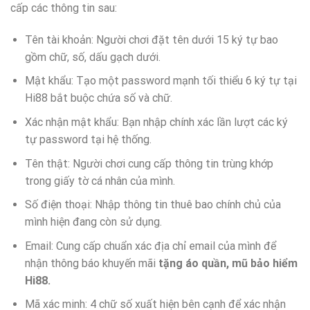
cấp các thông tin sau:
Tên tài khoản: Người chơi đặt tên dưới 15 ký tự bao
gồm chữ, số, dấu gạch dưới.
Mật khẩu: Tạo một password mạnh tối thiểu 6 ký tự tại
Hi88 bắt buộc chứa số và chữ.
Xác nhận mật khẩu: Bạn nhập chính xác lần lượt các ký
tự password tại hệ thống.
Tên thật: Người chơi cung cấp thông tin trùng khớp
trong giấy tờ cá nhân của mình.
Số điện thoại: Nhập thông tin thuê bao chính chủ của
mình hiện đang còn sử dụng.
Email: Cung cấp chuẩn xác địa chỉ email của mình để
nhận thông báo khuyến mãi
tặng áo quần, mũ bảo hiểm
Hi88.
Mã xác minh: 4 chữ số xuất hiện bên cạnh để xác nhận