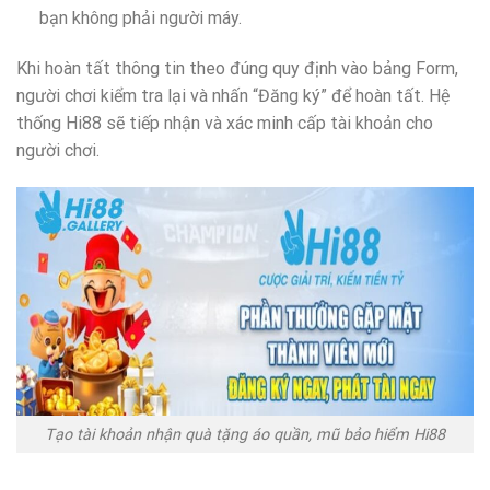
bạn không phải người máy.
Khi hoàn tất thông tin theo đúng quy định vào bảng Form,
người chơi kiểm tra lại và nhấn “Đăng ký” để hoàn tất. Hệ
thống Hi88 sẽ tiếp nhận và xác minh cấp tài khoản cho
người chơi.
Tạo tài khoản nhận quà tặng áo quần, mũ bảo hiểm Hi88