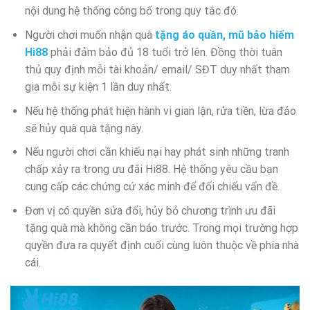
nội dung hệ thống công bố trong quy tắc đó.
Người chơi muốn nhận quà
tặng áo quần, mũ bảo hiểm
Hi88
phải đảm bảo đủ 18 tuổi trở lên. Đồng thời tuân
thủ quy định mỗi tài khoản/ email/ SĐT duy nhất tham
gia mỗi sự kiện 1 lần duy nhất.
Nếu hệ thống phát hiện hành vi gian lận, rửa tiền, lừa đảo
sẽ hủy quà quà tặng này.
Nếu người chơi cần khiếu nại hay phát sinh những tranh
chấp xảy ra trong ưu đãi Hi88. Hệ thống yêu cầu bạn
cung cấp các chứng cứ xác minh để đối chiếu vấn đề.
Đơn vị có quyền sửa đổi, hủy bỏ chương trình ưu đãi
tặng quà mà không cần báo trước. Trong mọi trường hợp
quyền đưa ra quyết định cuối cùng luôn thuộc về phía nhà
cái.