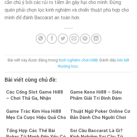
cần chú ý bởi các rủi ro tiềm ẩn gây hại cho mình. Đừng
quên phải chọn lọc kinh nghiệm và chiến thuật phù hợp cho
mình để đánh Baccarat an toàn hơn.
Bài viết này được đăng trong
Kinh nghiệm chơi Hi88
. Đánh dấu
liên kết
thường trực
.
Bài viết cùng chủ đề:
Các Cổng Slot Game Hi88
Game Keno Hi88 – Siêu
– Chơi Thả Ga, Nhận
Phẩm Giải Trí Đình Đám
Thưởng Khủng
Nhất 2024
Game Trác Kim Hoa Hi88
Thuật Ngữ Poker Online Cơ
Mẹo Cá Cược Hiệu Quả Cho
Bản Dành Cho Người Chơi
Hội Viên
Mới Hi88
Tổng Hợp Các Thế Bài
Soi Cầu Baccarat Là Gì?
Poker Từ Mạnh Đến Yếu Có
Kinh Nghiệm Soi Cầu Từ