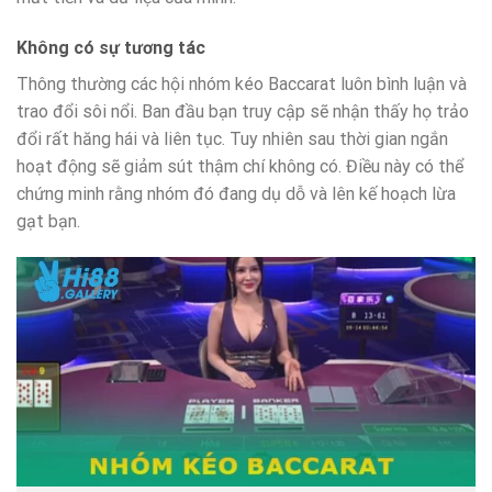
Không có sự tương tác
Thông thường các hội nhóm kéo Baccarat luôn bình luận và
trao đổi sôi nổi. Ban đầu bạn truy cập sẽ nhận thấy họ trảo
đổi rất hăng hái và liên tục. Tuy nhiên sau thời gian ngắn
hoạt động sẽ giảm sút thậm chí không có. Điều này có thể
chứng minh rằng nhóm đó đang dụ dỗ và lên kế hoạch lừa
gạt bạn.