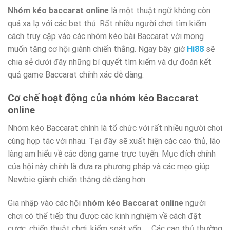
Nhóm kéo baccarat online
là một thuật ngữ không còn
quá xa lạ với các bet thủ. Rất nhiều người chơi tìm kiếm
cách truy cập vào các nhóm kéo bài Baccarat với mong
muốn tăng cơ hội giành chiến thắng. Ngay bây giờ
Hi88
sẽ
chia sẻ dưới đây những bí quyết tìm kiếm và dự đoán kết
quả game Baccarat chính xác dễ dàng.
Cơ chế hoạt động của nhóm kéo Baccarat
online
Nhóm kéo Baccarat chính là tổ chức với rất nhiều người chơi
cùng hợp tác với nhau. Tại đây sẽ xuất hiện các cao thủ, lão
làng am hiểu về các dòng game trực tuyến. Mục đích chính
của hội này chính là đưa ra phương pháp và các mẹo giúp
Newbie giành chiến thắng dễ dàng hơn.
Gia nhập vào các hội
nhóm kéo Baccarat online
người
chơi có thể tiếp thu được các kinh nghiệm về cách đặt
cược, chiến thuật chơi, kiểm soát vốn,…. Các cao thủ thường