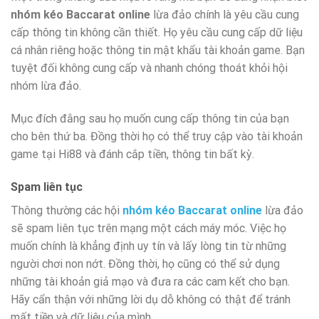
nhóm kéo Baccarat online
lừa đảo chính là yêu cầu cung
cấp thông tin không cần thiết. Họ yêu cầu cung cấp dữ liệu
cá nhân riêng hoặc thông tin mật khẩu tài khoản game. Bạn
tuyệt đối không cung cấp và nhanh chóng thoát khỏi hội
nhóm lừa đảo.
Mục đích đằng sau họ muốn cung cấp thông tin của bạn
cho bên thứ ba. Đồng thời họ có thể truy cập vào tài khoản
game tại Hi88 và đánh cắp tiền, thông tin bất kỳ.
Spam liên tục
Thông thường các hội
nhóm kéo Baccarat online
lừa đảo
sẽ spam liên tục trên mạng một cách máy móc. Việc họ
muốn chính là khẳng định uy tín và lấy lòng tin từ những
người chơi non nớt. Đồng thời, họ cũng có thể sử dụng
những tài khoản giả mạo và đưa ra các cam kết cho bạn.
Hãy cẩn thận với những lời dụ dỗ không có thật để tránh
mất tiền và dữ liệu của mình.