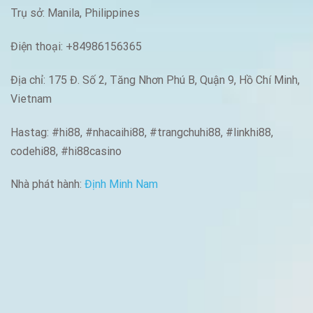
Trụ sở: Manila, Philippines
Điện thoại: +84986156365
Địa chỉ: 175 Đ. Số 2, Tăng Nhơn Phú B, Quận 9, Hồ Chí Minh,
Vietnam
Hastag: #hi88, #nhacaihi88, #trangchuhi88, #linkhi88,
codehi88, #hi88casino
Nhà phát hành:
Định Minh Nam