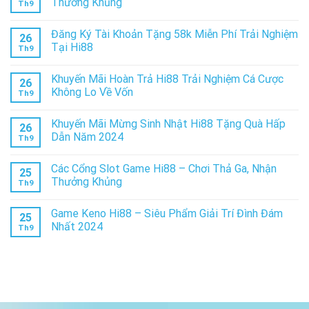
Thưởng Khủng
Th9
Đăng Ký Tài Khoản Tặng 58k Miễn Phí Trải Nghiệm
26
Tại Hi88
Th9
Khuyến Mãi Hoàn Trả Hi88 Trải Nghiệm Cá Cược
26
Không Lo Về Vốn
Th9
Khuyến Mãi Mừng Sinh Nhật Hi88 Tặng Quà Hấp
26
Dẫn Năm 2024
Th9
Các Cổng Slot Game Hi88 – Chơi Thả Ga, Nhận
25
Thưởng Khủng
Th9
Game Keno Hi88 – Siêu Phẩm Giải Trí Đình Đám
25
Nhất 2024
Th9