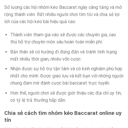
Số lượng các hội nhóm kéo Baccarat ngày càng tăng và mở
rộng thành viên. Rất nhiều người chơi tìm tòi và chia sẻ lợi
ích của các hội kéo bài hiệu quả cao:
Thành viên tham gia vào sẽ được các chuyên gia, cao
thủ hỗ trợ chuyên môn sâu hoàn toàn miễn phí.
Bản thân sẽ có hướng đi đúng đắn và tránh tình trạng
mất nhiều thời gian, nhiêu vốn cược.
Nhận được sự hỗ trợ tận tâm và có kinh nghiệm phù hợp
nhất cho mình. Được giao lưu và kết bạn với những người
chung đam mê đánh cược bài baccarat trực tuyến.
Hơn thế, người chơi sẽ được giới thiệu các địa chỉ uy tín,
có tỷ lệ trả thưởng hấp dẫn.
Chia sẻ cách tìm nhóm kéo Baccarat online uy
tín