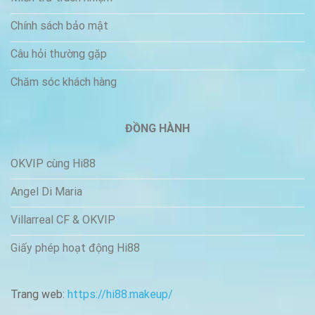
Chính sách bảo mật
Câu hỏi thường gặp
Chăm sóc khách hàng
ĐỒNG HÀNH
OKVIP cùng Hi88
Angel Di Maria
Villarreal CF & OKVIP
Giấy phép hoạt động Hi88
Trang web:
https://hi88.makeup/