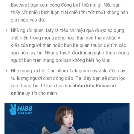
Baccarat bạn xem cộng đồng bet thủ nói gì. Nếu bạn
thấy rất nhiều bình luận trái chiều thì tốt nhất không nên
gia nhập vào đó.
Nhờ người quen: Đây là tiêu chí hiệu quả được áp dụng
phổ biến trong mọi trường hợp. Bạn nên tham khảo ý
kiến của người thân hoặc bạn bè quan thuộc để tìm các
hội nhóm uy tín. Nhưng tuyệt đối không nghe theo những
người bạn trên mạng bởi bạn không biết họ là ai.
Nhờ mạng xã hội: Các nhóm Telegram hay zalo đều quy
tụ lượng người chơi đông đảo. Tại đây bạn sẽ chọn lọc
các thông tin để lựa chọn hội
nhóm kéo Baccarat
online
uy tín cho mình.