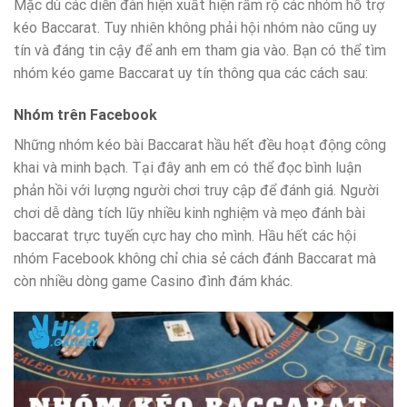
Mặc dù các diễn đàn hiện xuất hiện rầm rộ các nhóm hỗ trợ
kéo Baccarat. Tuy nhiên không phải hội nhóm nào cũng uy
tín và đáng tin cậy để anh em tham gia vào. Bạn có thể tìm
nhóm kéo game Baccarat uy tín thông qua các cách sau:
Nhóm trên Facebook
Những nhóm kéo bài Baccarat hầu hết đều hoạt động công
khai và minh bạch. Tại đây anh em có thể đọc bình luận
phản hồi với lượng người chơi truy cập để đánh giá. Người
chơi dễ dàng tích lũy nhiều kinh nghiệm và mẹo đánh bài
baccarat trực tuyến cực hay cho mình. Hầu hết các hội
nhóm Facebook không chỉ chia sẻ cách đánh Baccarat mà
còn nhiều dòng game Casino đình đám khác.